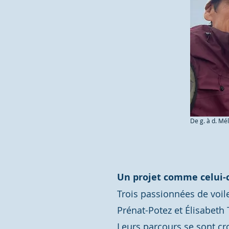
De g. à d. Mé
Un projet comme celui-ci
Trois passionnées de voil
Prénat-Potez et Élisabeth
Leurs parcours se sont cro