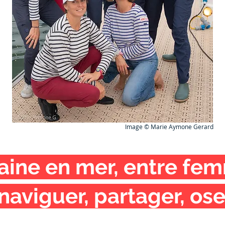
Image © Marie Aymone Gerard
ine en mer, entre fem
naviguer, partager, ose