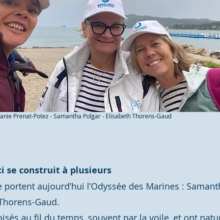
lanie Prenat-Potez - Samantha Polgar - Elisabeth Thorens-Gaud
 se construit à plusieurs
e portent aujourd’hui l’Odyssée des Marines : Samant
 Thorens-Gaud.
isés au fil du temps, souvent par la voile, et ont na